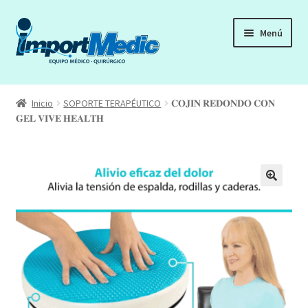
Ir
Ir
Menú
a
al
la
contenido
navegación
Inicio
Inicio
SOPORTE TERAPÉUTICO
𝐂𝐎𝐉𝐈𝐍 𝐑𝐄𝐃𝐎𝐍𝐃𝐎 𝐂𝐎𝐍
Expandi
𝐆𝐄𝐋 𝐕𝐈𝐕𝐄 𝐇𝐄𝐀𝐋𝐓𝐇
Tienda
el
menú
Carrito
hijo
Mi cuenta
Finalizar compra