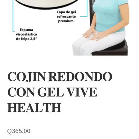
𝐂𝐎𝐉𝐈𝐍 𝐑𝐄𝐃𝐎𝐍𝐃𝐎
𝐂𝐎𝐍 𝐆𝐄𝐋 𝐕𝐈𝐕𝐄
𝐇𝐄𝐀𝐋𝐓𝐇
Q
365.00