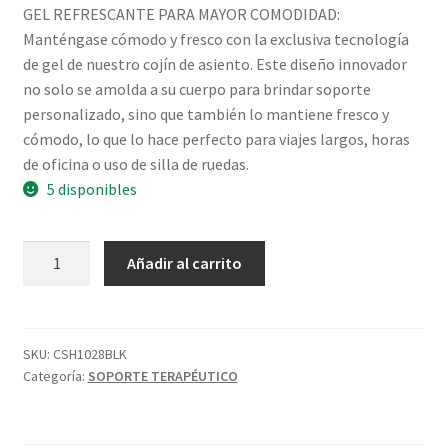
GEL REFRESCANTE PARA MAYOR COMODIDAD:
Manténgase cómodo y fresco con la exclusiva tecnología
de gel de nuestro cojín de asiento. Este diseño innovador
no solo se amolda a su cuerpo para brindar soporte
personalizado, sino que también lo mantiene fresco y
cómodo, lo que lo hace perfecto para viajes largos, horas
de oficina o uso de silla de ruedas.
5 disponibles
𝐂𝐎𝐉𝐈𝐍
Añadir al carrito
𝐑𝐄𝐃𝐎𝐍𝐃𝐎
𝐂𝐎𝐍
𝐆𝐄𝐋
𝐕𝐈𝐕𝐄
SKU:
CSH1028BLK
Categoría:
SOPORTE TERAPÉUTICO
𝐇𝐄𝐀𝐋𝐓𝐇
cantidad